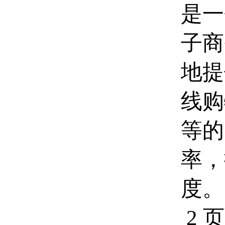
是一
子商
地提
线购
等的
率，
度。
2 