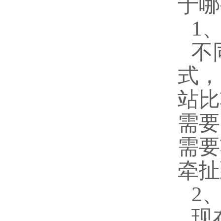
于哪
1
不
式，
站比
需要
需要
牵扯
2
现