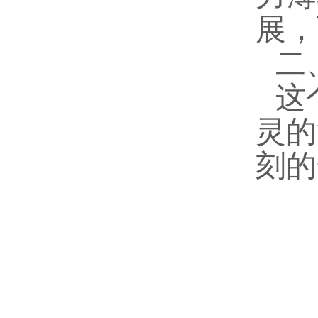
展，
二
这
灵的
刻的