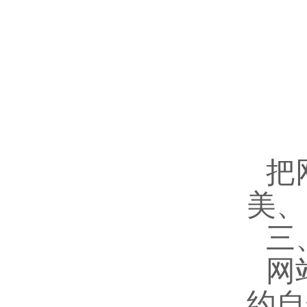
把
美、
三
网
约自